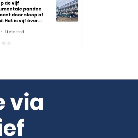
p de vijf
mentale panden
oest door sloop of
. Het is vijf óver
f!’
11 min read
e via
ief