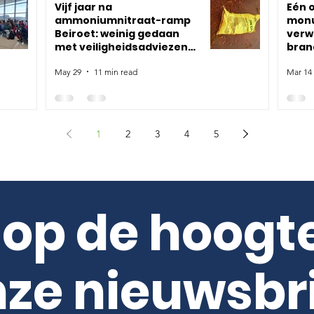
Vijf jaar na
Eén o
ammoniumnitraat-ramp
monu
Beiroet: weinig gedaan
verw
met veiligheidsadviezen
brand
voor Suriname
twaal
May 29
11 min read
Mar 14
1
2
3
4
5
f op de hoogt
ze nieuwsbr