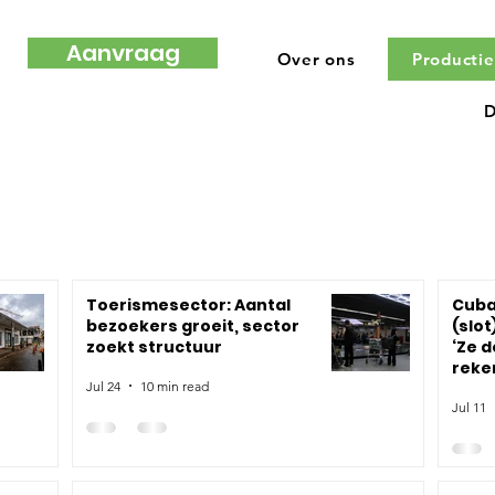
Aanvraag
Over ons
Productie
D
Toerismesector: Aantal
Cuba
bezoekers groeit, sector
(slot
zoekt structuur
‘Ze 
reke
Jul 24
10 min read
Jul 11