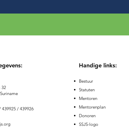
egevens:
Handige links:
Bestuur
 32
Statuten
Suriname
Mentoren
Mentorenplan
/
439925 / 439926
Donoren
js.org
SSJS-logo