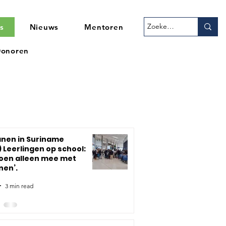
s
Nieuws
Mentoren
onoren
nen in Suriname
) Leerlingen op school:
doen alleen mee met
nen’.
3 min read