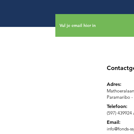
Contactg
Adres:
Mat
hoeralaan
Paramaribo -
Telefoon:
(597) 439924 
Email:
info
@fonds-ss