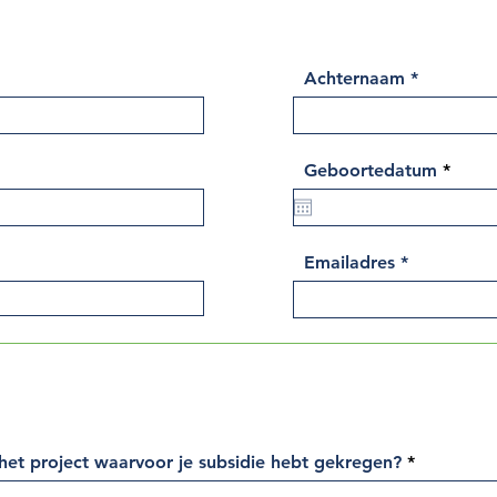
Achternaam
r
Geboortedatum
*
e
q
u
i
r
Emailadres
e
d
 het project waarvoor je subsidie hebt gekregen?