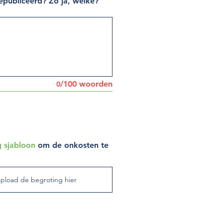
publiceerd? Zo ja, welke?
/100 woorden
0
 sjabloon
om de onkosten te
pload de begroting hier