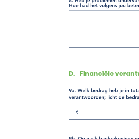
8. Heb je problemen ondervon
Hoe had het volgens jou bet
D. Financiële veran
9a. Welk bedrag heb je in to
verantwoorden; licht de bedra
9b. Op welk bankrekeningnu