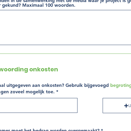
den in de samenwerking met de media waar je project is ge
er gekund? Maximaal 100 woorden.
twoording onkosten
taal uitgegeven aan onkosten? Gebruik bijgevoegd
begroting
gen zoveel mogelijk toe. *
U
mmer moet het bedrag worden overgemaakt? *