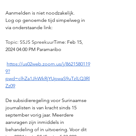
Aanmelden is niet noodzakelijk. 
Log op genoemde tijd simpelweg in 
via onderstaande link: 
Topic: SSJS Spreekuur
Time: Feb 15, 
2024 04:00 PM Paramaribo
https://us02web.zoom.us/j/8621580119
9?
pwd=clhZa1JhWkRjYUpwaS9uTzlLQ3Rl
Zz09
De subsidieregeling voor Surinaamse 
journalisten is van kracht sinds 15 
september vorig jaar. Meerdere 
aanvragen zijn inmiddels in 
behandeling of in uitvoering. Voor dit 