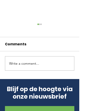
Comments
Write a comment...
Toerismesector:
Cubanen in S
Aantal bezoekers
(slot) Leerlin
groeit, sector zoekt
school: ‘Ze d
structuur
alleen mee m
Blijf op de hoogte via
rekenen’.
onze nieuwsbrief