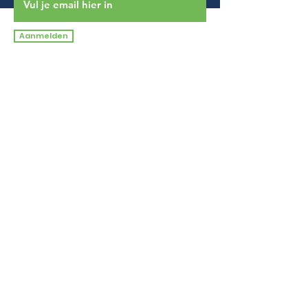
Aanmelden
Contactgegevens:
Adres:
Mat
hoeralaan 32
Paramaribo -
Suriname
Telefoon:
(597) 439924
/
439925 / 439926
Email:
info
@fonds-ssjs.org